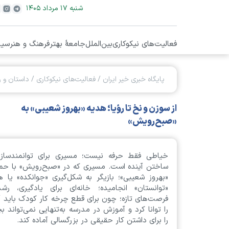
شنبه ۱۷ مرداد ۱۴۰۵
فعالیت‌های نیکوکاری
بین‌الملل
جامعۀ بهتر
فرهنگ و هنر
سیا
پایگاه خبری خیر ایران
/
فعالیت‌های نیکوکاری
/
داستان و 
از سوزن و نخ تا رؤیا؛ هدیه «بهروز شعیبی» به
«صبح‌رویش»
خیاطی فقط حرفه نیست؛ مسیری برای توانمندساز
ساختن آینده است. مسیری که در «صبح‌رویش» با حم
«بهروز شعیبی»؛ بازیگر به شکل‌گیری «جوانکده» یا ه
«توانستان» انجامیده؛ خانه‌ای برای یادگیری، رش
فرصت‌های تازه؛ چون برای قطع چرخه کار کودک باید آ
را توانا کرد و آموزش در مدرسه به‌تنهایی نمی‌تواند بچ
را برای داشتن کار حقیقی در بزرگسالی آماده کند.