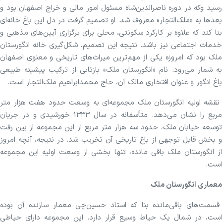
رسید وکه در دوره ناصرالدین‌شاه مسئول امور مالی و خراج اصفهان بود و
بعد‌ها به «ملک‌التجار» معروف شد. او تصمیم گرفت در دل این باغ خانه‌ای
بنا کند که علاوه بر کارکرد سکونتی، محلی برای برگزاری آیین‌های مذهبی و
خدمات اجتماعی نیز باشد. نتیجه این تصمیم، شکل‌گیری خانه انگورستان
ملک بود که امروزه یکی از مهم‌ترین میراث‌های تاریخی و معنوی اصفهان
به شمار می‌رود. نام «انگورستان ملک» بازتابی از ترکیب پیشینه طبیعی
باغ انگور و عنوان افتخاری مالک آن، حاج محمدابراهیم ملک‌التجار است.
نقشه اولیه انگورستان ملک مجموعه‌ای به وسعت حدود هفت هزار متر
مربع را نشان می‌دهد. متأسفانه در سال ۱۳۳۳ خورشیدی و در جریان
توسعه خیابان ملک، حدود سه هزار متر مربع از این مجموعه از بین رفت
و بخش قابل توجهی از باغ تاریخی آن تخریب شد. در نتیجه، آنچه امروز
از انگورستان ملک باقی مانده، تنها بخشی از وسعت اولیه این مجموعه
است.
معماری انگورستان ملک
قسمت‌های باقی‌مانده بنا که استاد حسین‌چی معمار سازنده آن بوده
است، در شمال یک حیاط وسیع قرار دارد. این مجموعه دارای حیاطی