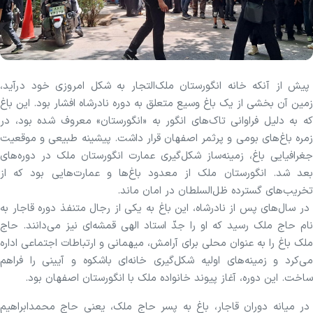
پیش از آنکه خانه انگورستان ملک‌التجار به شکل امروزی خود درآید،
زمین آن بخشی از یک باغ وسیع متعلق به دوره نادرشاه افشار بود. این باغ
که به دلیل فراوانی تاک‌های انگور به «انگورستان» معروف شده بود، در
زمره باغ‌های بومی و پرثمر اصفهان قرار داشت. پیشینه طبیعی و موقعیت
جغرافیایی باغ، زمینه‌ساز شکل‌گیری عمارت انگورستان ملک در دوره‌های
بعد شد. انگورستان ملک از معدود باغ‌ها و عمارت‌هایی بود که از
تخریب‌های گسترده ظل‌السلطان در امان ماند.
در سال‌های پس از نادرشاه، این باغ به یکی از رجال متنفذ دوره قاجار به
نام حاج ملک رسید که او را جدّ استاد الهی قمشه‌ای نیز می‌دانند. حاج
ملک باغ را به عنوان محلی برای آرامش، میهمانی و ارتباطات اجتماعی اداره
می‌کرد و زمینه‌های اولیه شکل‌گیری خانه‌ای باشکوه و آیینی را فراهم
ساخت. این دوره، آغاز پیوند خانواده ملک با انگورستان اصفهان بود.
در میانه دوران قاجار، باغ به پسر حاج ملک، یعنی حاج محمدابراهیم