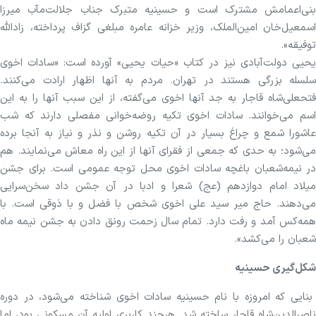
بنی‌اعمامش مشترک است و حسینیه متبرک جناب جلالت‌مآب میرزا
اسمعیل‌خان امین‌الملک، وزیر خزانه عامره مبلغی گزاف پرداخته، زادالله
توفیقه».
یحیی دولت‌آبادی نیز در کتاب «حیات یحیی» آورده است: «سادات اخوی
سلسله بزرگی هستند در تهران. مردم به آنها اظهار ارادت می‌کنند.
فتحعلی‌شاه قاجار به جد آنها اخوی می‌گفته، از این سبب آنها را به این
اسم می‌خوانند. سادات اخوی تکیه روضه‌خوانی مفصلی دارند که شب
عاشورا شمع و چراغ بسیار در آن تکیه روشن و نذر و نیاز به آنجا برده
می‌شود؛ به حدی که جمعی از فقرای آنها از این راه معاش می‌نمایند. هم
در نیمه‌شعبان باغچه سادات اخوی محل توجه عمومی است. برای جشن
میلاد امام دوازدهم (عج) شعرا و ادبا در آن جشن داد سخن‌سرایی
می‌دهند. حاج میر سید علی اخوی شخص با فضل و با ذوقی است. با
همه‌کس آمد و رفت دارد. تمام سال زحمت رونق دادن به جشن نیمه ماه
شعبان را می‌کشد».
شکل‌گیری حسینیه
بنایی که امروزه با نام حسینیه سادات اخوی شناخته می‌شود، در دوره
ناصرالدین‌شاه قاجار ساخته شد. هرچند کاربری اولیه آن مسکونی بود، اما