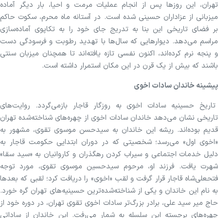
تهران، این روز‌ها پس از انجام عملیات مرمت و احیا، بار دیگر آماده
میزبانی از عزاداران حسینی شده است. در آستانه ماه محرم، سکوت حاکم
بر فضای تاریخی این بنا به تدریج جای خود را به تکاپوی آماده‌سازی
مراسم می‌دهد. دیوار‌هایی که سال‌ها با تهدید رطوبت و فرسودگی دست
و پنجه نرم کرده‌اند، اکنون نفسی تازه یافته‌اند تا همچنان میزبان سنتی
باشند که بیش از یک قرن در این مکان استمرار داشته است.
پیشینه خاندان سادات اخوی
تاریخ حسینیه سادات اخوی به روزگار قاجار بازمی‌گردد. روایت‌های
تاریخی نشان می‌دهد خاندان سادات اخوی از چهره‌های شناخته‌شده تهران
قدیم بوده‌اند. ریشه این خاندان به سیدحسن موسوی تقوی، مشهور به
«اخوی اول» می‌رسد؛ شخصیتی که در دوران ابتدایی حکومت قاجار به
دلیل خدمات اجتماعی و سیراب کردن رهگذران و کاروانیان به «سید سقا»
شهرت یافت. فرزند او، مرحوم سیدحسین موسوی تقوی، مورد توجه
فتحعلی‌شاه قاجار قرار گرفت و لقب «اخوی» را دریافت کرد؛ لقبی که بعد‌ها
به نام این خاندان و یکی از شناخته‌شده‌ترین حسینیه‌های تهران گره خورد.
حاج میر سید علی، برادر بزرگ‌تر سادات اخوی تقوی تهران، در دوره خود از
چهره‌های برجسته این سلسله به شمار می‌رفت. این خاندان از ساداتی