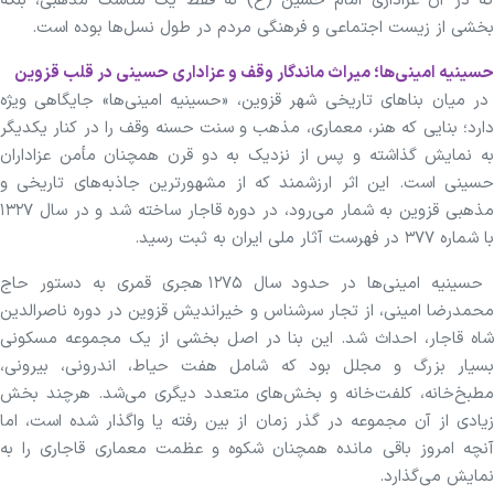
که در آن عزاداری امام حسین (ع) نه فقط یک مناسک مذهبی، بلکه
بخشی از زیست اجتماعی و فرهنگی مردم در طول نسل‌ها بوده است.
حسینیه امینی‌ها؛ میراث ماندگار وقف و عزاداری حسینی در قلب قزوین
در میان بنا‌های تاریخی شهر قزوین، «حسینیه امینی‌ها» جایگاهی ویژه
دارد؛ بنایی که هنر، معماری، مذهب و سنت حسنه وقف را در کنار یکدیگر
به نمایش گذاشته و پس از نزدیک به دو قرن همچنان مأمن عزاداران
حسینی است. این اثر ارزشمند که از مشهورترین جاذبه‌های تاریخی و
مذهبی قزوین به شمار می‌رود، در دوره قاجار ساخته شد و در سال ۱۳۲۷
با شماره ۳۷۷ در فهرست آثار ملی ایران به ثبت رسید.
حسینیه امینی‌ها در حدود سال ۱۲۷۵ هجری قمری به دستور حاج
محمدرضا امینی، از تجار سرشناس و خیراندیش قزوین در دوره ناصرالدین
شاه قاجار، احداث شد. این بنا در اصل بخشی از یک مجموعه مسکونی
بسیار بزرگ و مجلل بود که شامل هفت حیاط، اندرونی، بیرونی،
مطبخ‌خانه، کلفت‌خانه و بخش‌های متعدد دیگری می‌شد. هرچند بخش
زیادی از آن مجموعه در گذر زمان از بین رفته یا واگذار شده است، اما
آنچه امروز باقی مانده همچنان شکوه و عظمت معماری قاجاری را به
نمایش می‌گذارد.