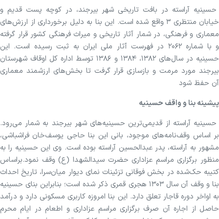
حسینیه آراسته در بافت تاریخی شهر بیرجند، در کوچه پست قدیم و
خیابان منتظری ۳ واقع شده است. این بنا به دلیل برخورداری از ارزش‌های
معماری و فرهنگی، در شمار آثار تاریخی و میراث فرهنگی کشور قرار گرفته
و با شماره ۲۰۶۲ در فهرست آثار ملی ایران به ثبت رسیده است. این
حسینیه در سال‌های ۱۳۸۲، ۱۳۸۴ و ۱۳۸۶ توسط اداره کل اوقاف شهرستان
بیرجند مورد مرمت و بازسازی قرار گرفت تا بخش‌های ارزشمند معماری
آن حفظ شود
پیشینه بنا و واقف حسینیه
حسینیه آراسته از قدیمی‌ترین حسینیه‌های شهر بیرجند به شمار می‌رود.
بر اساس وقف‌نامه‌های موجود، بانی این بنا حاجی یوسف‌خان فراشباشی،
مشهور به آراسته، پدر عبدالحسین آراسته بوده است. وی این حسینیه را به
منظور برگزاری مراسم عزاداری حضرت سیدالشهدا (ع) وقف نمود.براساس
کتیبه حک‌شده در بخش فوقانی تزئینات نمای دیوار میان‌سرا، تاریخ احداث
بنا و وقف آن سال ۱۳۰۳ هجری قمری ذکر شده است؛ بنابراین بنای حسینیه
به اواخر دوره قاجار تعلق دارد. این بنا امروزه کاربری مسکونی دارد و درآمد
حاصل از اجاره آن صرف برگزاری مراسم عزاداری و اطعام در ایام محرم