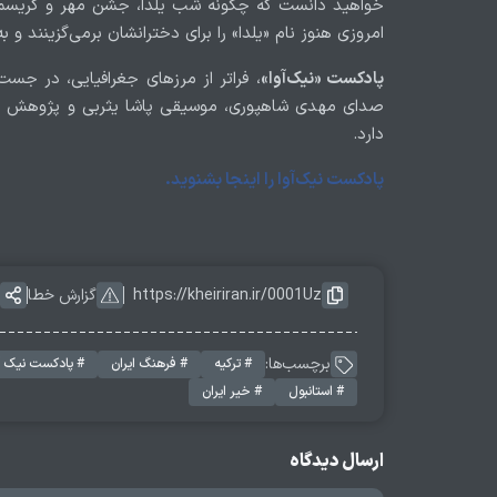
خواهید دانست که چگونه شب یلدا، جشن مهر و کریسمس،
امروزی هنوز نام «یلدا» را برای دخترانشان برمی‌گزینند و ب
پادکست «نیک‌آوا»
، فراتر از مرز‌های جغرافیایی، در جس
صدای مهدی شاهپوری، موسیقی پاشا یثربی و پژوهش و گر
دارد.
پادکست نیک‌آوا را اینجا بشنوید.
https://kheiriran.ir/0001Uz
گزارش خطا
برچسب‌ها:
# ترکیه
# فرهنگ ایران
# پادکست نیک آ
# استانبول
# خیر ایران
ارسال دیدگاه