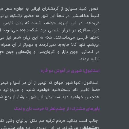
تصور کنید بسیاری از گردشگران ایرانی به «وان» سفر می‌
کتیبهٔ هخامنشی در قلعهٔ این شهر به حضور باشکوه ایرانی
می‌دهد. در این اپیزود خواهید شنید که زبان فارسی چگ
دیوان‌سالاری در دربار عثمانی بود. شگفت‌زده می‌شوید ا
نه‌تنها فارسی می‌دانستند، بلکه به این زبان شعر نیز می‌
ابریشم، تنها کالا جابه‌جا نمی‌کردند و مهم‌تر از آن همراه
در کلماتی، چون بازار و کاروان‌سرا، و واژه‌هایی چون «
چ
ترکیه بردند.
استانبول؛ شهری در آغوش دو قاره
استانبول؛ تنها شهر جهان که نیمی از آن در آسیا و نی
قصهٔ تغییر نام قسطنطنیه خواهید شنید و می‌توانی
همچنین خواهید دید استانبول؛ این شهر سرشار از روحِ ش
باور‌های مشترک؛ از چشم‌نظر تا حرمت نان و نمک
جالب است بدانید مردم ترکیه هم مثل ایرانیان وقتی کف دست
«
چشم‌نظر
» می‌گیرند. در این اپیزود از باور‌های مشترک