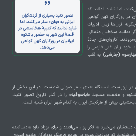
کنند، اما شاید ندانند که
تصور کنید بسیاری از گردشگران
ان در روزگاران کهن گواهی
ایرانی به «وان» سفر می‌کنند، اما
ونه قرن‌ها زبانِ ادبیات
شاید ندانند که کتیبهٔ هخامنشی در
گر بدانید سلاطین عثمانی
قلعهٔ این شهر به حضور باشکوه
سرودند. کاروان‌های جادهٔ
ایرانیان در روزگاران کهن گواهی
 با خود زبان غنی فارسی را
می‌دهد.
هارسو» (چارشی)
به قلب
می در اروپاست، ایستگاه بعدی سفر صوتی شماست. در این بخش از
د شکوه و عظمت مسجد «
ایاصوفیه
» را در گذر تاریخ تصور کنید.
ب‌نشینی بیش از هرکجای ایران به کدام شهر ایران شبیه است.
شان می‌خارد به فکر پول می‌افتند و برای نوزاد تازه به‌دنیا‌آمده
ی می‌شنوید که دیرزمانی‌ست در هردو فرهنگ به‌یادگار مانده است؛