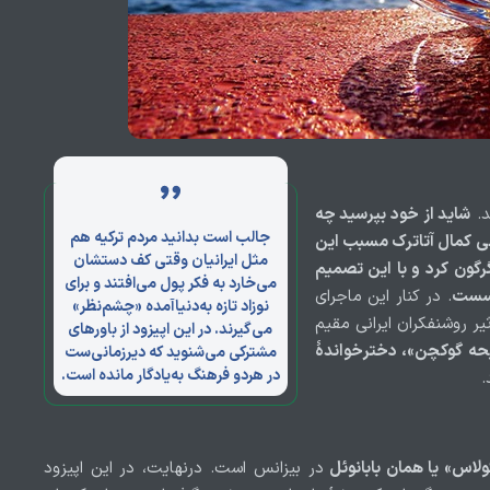
د.
شاید از خود بپرسید چه
جالب است بدانید مردم ترکیه هم
ی کمال آتاترک مسبب این
مثل ایرانیان وقتی کف دستشان
گرگون کرد و با این تصمیم
می‌خارد به فکر پول می‌افتند و برای
 گسست
. در کنار این ماجرای
نوزاد تازه به‌دنیا‌آمده «چشم‌نظر»
یر روشنفکران ایرانی مقیم
می‌گیرند. در این اپیزود از باور‌های
ه گوکچن»، دخترخواندهٔ
مشترکی می‌شنوید که دیرزمانی‌ست
در هردو فرهنگ به‌یادگار مانده است.
د.
لاس» یا همان بابانوئل
در بیزانس است. درنهایت، در این اپیزود