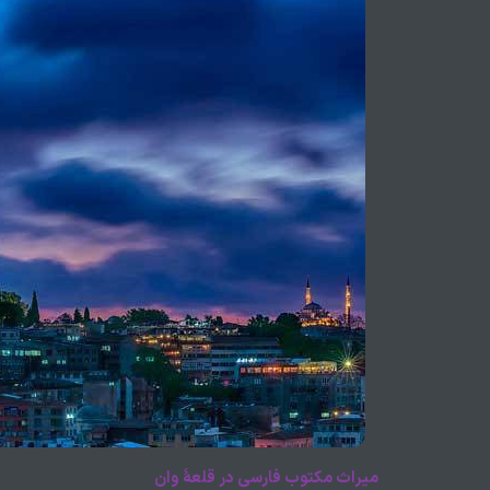
میراث مکتوب فارسی در قلعهٔ وان