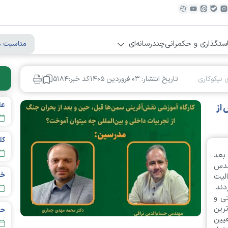
ستگذاری و حکمرانی
چندرسانه‌ای
مناسبت ه
 نیکوکاری
تاریخ انتشار: ۰۳ فروردين ۱۴۰۵
کد خبر:۵۱۸۴
عل
 از
بعد
ندس
لیت
ند.
ی و
رین
حس
یین