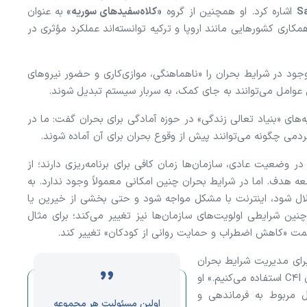
S
اشاره کرد. او همچنین از گروه
«کلاه‌سفید‌های سوریه»
به عنوان
مکاری کشور‌هایی مانند اروپا و ترکیه توانسته‌اند عملکرد مؤثری در
د در شرایط بحران را «ناهماهنگی، موازی‌کاری و حضور نیرو‌های
 عوامل می‌توانند به جای کمک، به سربار سیستم تبدیل شوند.
‌های «بنیاد تعالی زندگی» در حوزه آمادگی برای بحران گفت: ما در
ردمی چگونه می‌توانند پیش از وقوع بحران برای آن آماده شوند.
ر وضعیت عادی، سازمان‌ها زمان کافی برای برنامه‌ریزی دارند؛ از
امعه هدف. اما در شرایط بحران چنین امکانی معمولاً وجود ندارد. به
تلال شود، اینترنت با مشکل مواجه شود و حتی بخشی از خیرین یا
نین شرایطی اولویت‌های سازمان‌ها نیز تغییر می‌کند؛ برای مثال
ت «کاهش اضطراب و حمایت روانی از کودکان» تغییر کند.
برای مدیریت شرایط بحران
مورد استفاده قرار گرفته است و گفت: ما از مدلی با عنوان C۴I استفاده می‌کنیم.» او
مربوط به فرماندهی و
اولین مسئولیت هر مجموعه