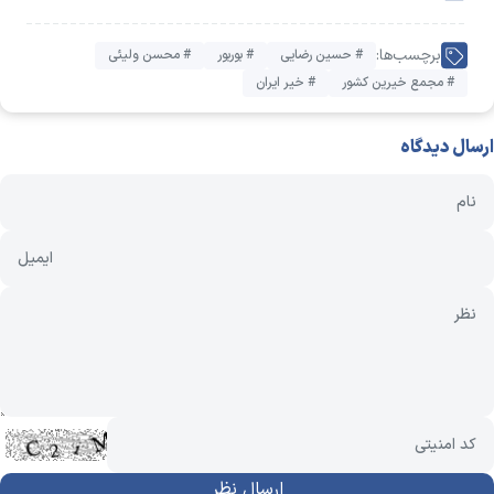
برچسب‌ها:
# حسین رضایی
# بوربور
# محسن ولیئی
# مجمع خیرین کشور
# خیر ایران
ارسال دیدگاه