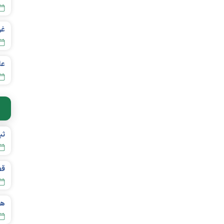
عل
قص