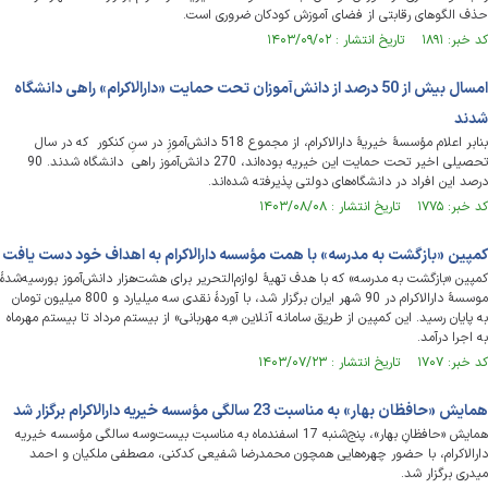
حذف الگوهای رقابتی از فضای آموزش کودکان ضروری است.
کد خبر: ۱۸۹۱ تاریخ انتشار : ۱۴۰۳/۰۹/۰۲
امسال بیش از 50 درصد از دانش‌آموزان تحت حمایت «دارالاکرام» راهی دانشگاه
شدند
بنابر اعلام مؤسسۀ خیریۀ دارالاکرام، از مجموع 518 دانش‌آموزِ در سنِ کنکور که در سال
تحصیلی اخیر تحت حمایت این خیریه بوده‌اند، 270 دانش‌آموز راهی دانشگاه شدند. 90
درصد این افراد در دانشگاه‌های دولتی پذیرفته شده‌اند.
کد خبر: ۱۷۷۵ تاریخ انتشار : ۱۴۰۳/۰۸/۰۸
کمپین «بازگشت به مدرسه» با همت مؤسسه دارالاکرام به اهداف خود دست یافت
کمپین «بازگشت به مدرسه» که با هدف تهیۀ لوازم‌التحریر برای هشت‌هزار دانش‌آموز بورسیه‌شدۀ
موسسۀ دارالاکرام در 90 شهر ایران برگزار شد، با آوردۀ نقدی سه میلیارد و 800 میلیون تومان
به پایان رسید. این کمپین از طریق سامانه آنلاین «به مهربانی» از بیستم مرداد تا بیستم مهرماه
به اجرا درآمد.
کد خبر: ۱۷۰۷ تاریخ انتشار : ۱۴۰۳/۰۷/۲۳
همایش «حافظان بهار» به مناسبت 23 سالگی مؤسسه خیریه دارالاکرام برگزار شد
همایش «حافظانِ بهار»، پنج‌شنبه 17 اسفندماه به مناسبت بیست‌وسه سالگی مؤسسه خیریه
دارالاکرام، با حضور چهره‌هایی همچون محمدرضا شفیعی کدکنی، مصطفی ملکیان و احمد
میدری برگزار شد.