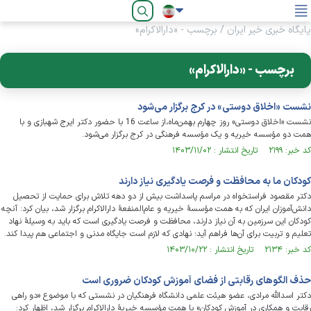
فارسی
پایگاه خبری خیر ایران
/
برچسب - «دارالاکرام»
برچسب - «دارالاکرام»
نشست «اخلاق دوستی» در کرج برگزار می‌شود
نشست «اخلاق دوستی» روز چهارم بهمن‌ماه،از ساعت 16 با حضور دکتر ایرج شهبازی و با
همت دو مؤسسه خیریه و یک مؤسسه فرهنگی در کرج برگزار می‌شود.
کد خبر: ۲۱۹۹ تاریخ انتشار : ۱۴۰۳/۱۱/۰۲
کودکان ما به محافظت و فرصت یادگیری نیاز دارند
دکتر مقصود فراستخواه در مراسم پاسداشت بیش از دو دهه تلاش برای حمایت از تحصیل
دانش‌آموزان ایران که به همت مؤسسۀ خیریه و عام‌المنفعۀ دارالاکرام برگزار شد، بیان کرد: آنچه
کودکان این سرزمین به آن نیاز دارند، محافظت و فرصت یادگیری است که باید به وسیلۀ نهاد
تعلیم و تربیت برای آن‌ها فراهم آید؛ نهادی که لازم است جایگاه مدنی و اجتماعی هم پیدا کند.
کد خبر: ۲۱۳۴ تاریخ انتشار : ۱۴۰۳/۱۰/۲۲
حذف الگوهای رقابتی از فضای آموزش کودکان ضروری است
دکتر اسدالله مرادی، عضو هیئت علمی دانشگاه فرهنگیان در نشستی که با موضوع «دو راهی
رقابت و همکاری در آموزش کودکان» با همت مؤسسه خیریۀ دارالاکرام برگزار شد، اظهار کرد: