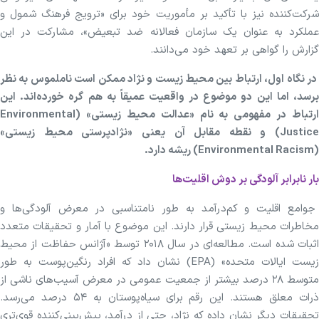
شرکت‌کننده نیز با تأکید بر مأموریت خود برای «ترویج فرهنگ شمول و
عملکرد به عنوان یک سازمان فعالانه ضد تبعیض»، مشارکت در این
گزارش را گواهی بر تعهد خود می‌دانند.
در نگاه اول، ارتباط بین محیط زیست و نژاد ممکن است ناملموس به نظر
برسد، اما این دو موضوع در واقعیت عمیقاً به هم گره خورده‌اند. این
ارتباط در مفهومی به نام «عدالت محیط زیستی» (Environmental
Justice) و نقطه مقابل آن یعنی «نژادپرستی محیط زیستی»
(Environmental Racism) ریشه دارد.
بار نابرابر آلودگی بر دوش اقلیت‌ها
جوامع اقلیت و کم‌درآمد به طور نامتناسبی در معرض آلودگی‌ها و
مخاطرات محیط زیستی قرار دارند. این موضوع با آمار و تحقیقات متعدد
اثبات شده است. مطالعه‌ای در سال ۲۰۱۸ توسط «آژانس حفاظت از محیط
زیست ایالات متحده» (EPA) نشان داد که افراد رنگین‌پوست به طور
متوسط ۲۸ درصد بیشتر از جمعیت عمومی در معرض آسیب‌های ناشی از
ذرات معلق هستند. این رقم برای سیاه‌پوستان به ۵۴ درصد می‌رسد.
تحقیقات دیگر نشان داده که نژاد، حتی از درآمد، پیش‌بینی‌کننده قوی‌تری