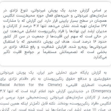
بر اساس گزارش جدید یک پویش غیردولتی، تنوع نژادی در
سازمان‌های غیردولتی و خیریه‌های فعال حوزه محیط‌زیست انگلیس
همچنان در سطح بسیار پایینی قرار دارد. این گزارش که با مشارکت
۱۳۷ سازمان تهیه شده، نشان می‌دهد تنها ۴.۷ درصد از کارکنان و
مدیران ارشد این نهاد‌ها را افراد رنگین‌پوست تشکیل می‌دهند؛ این
در حالی است که سهم این اقلیت‌ها از جمعیت در سن کار کشور
حدود ۱۶ درصد است. هدف این پویش داده‌محور که با استقبال
غیردولتی‌ها روبه‌رو شده، افزایش شفافیت و رفع شکاف نژادی در
بخشی است که تصمیماتش مستقیماً بر جوامع اقلیت تأثیر
می‌گذارد.
به گزارش پایگاه خبری تحلیلی خیر ایران، یک پویش غیردولتی
حقوق‌بشری و مدافع حقوق رنگین‌پوستان به نام «اقدام نژادی برای
وضعیت اضطراری اقلیمی» (Racial Action for the Climate
Emergency) در جدیدترین گزارش خود اعلام کرده است که تنها ۴.۷
درصد از کارکنان سازمان‌های غیردولتی زیست‌محیطی مورد بررسی در
انگلیس «افراد رنگین‌پوست» بوده‌اند. نکته قابل تأمل‌تر اینکه همین نسبت
در میان ۱۱۱ مدیر ارشد این سازمان‌ها نیز ثبت شده است. این گزارش