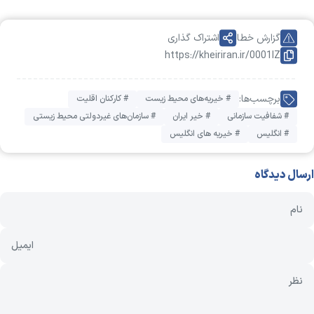
گزارش خطا
اشتراک گذاری
https://kheiriran.ir/0001IZ
برچسب‌ها:
# خیریه‌های محیط زیست
# کارکنان اقلیت
# شفافیت سازمانی
# خیر ایران
# سازمان‌های غیردولتی محیط زیستی
# انگلیس
# خیریه های انگلیس
ارسال دیدگاه