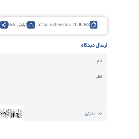
https://kheiriran.ir/0000vS
گزارش خطا
ا
ارسال دیدگاه