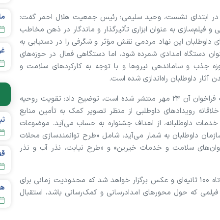
ر، در ابتدای نشست، وحید سلیمی؛ رئیس جمعیت هلال‌ احمر گفت:
 و فیلم‌سازی به عنوان ابزاری تأثیرگذار و ماندگار در ذهن مخاطب
ی داوطلبان این نهاد مردمی نقش مؤثر و شگرفی را در دستیابی به
وان دستگاه امدادی شمرده شود، اما دستگاهی فعال در حوزه‌های
ه جذب و ساماندهی نیروها و با توجه به کارکردهای سلامت و
آثار داوطلبان راه‌اندازی شده است.
وی درباره اهداف و موضوعات جشنواره «همیار هلال» که فراخوان آن ۲۴ مهر منتشر شده است، توضیح داد: تقویت روحیه
اقانه رویدادهای داوطلبی از منظر تصویر کمک به تأمین منابع
خدمات داوطلبانه، از اهداف جشنواره به حساب می‌آید. موضوعات
زمان داوطلبان به شمار می‌آید، شامل «طرح توانمندسازی محلات
روان‌های سلامت و خدمات خیرین» و «طرح نیابت، نذر آب و نذر
قص
سلیمی افزود: جشنواره همیار هلال در دو بخش فیلم کوتاه ۱۰۰ ثانیه‌ای و عکس برگزار خواهد شد که محدودیت زمانی برای
 هر فیلمی که حول محورهای امدادرسانی و کمک‌رسانی باشد، استقبال