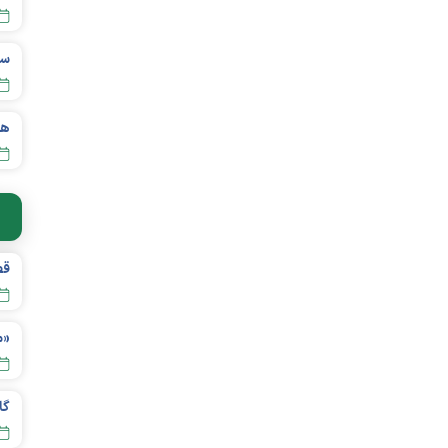
قص
«م