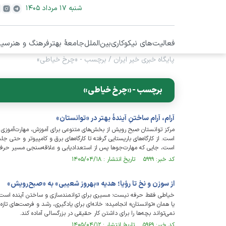
شنبه ۱۷ مرداد ۱۴۰۵
فعالیت‌های نیکوکاری
بین‌الملل
جامعۀ بهتر
فرهنگ و هنر
سیا
پایگاه خبری خیر ایران
/
برچسب - «چرخ خیاطی»
برچسب - «چرخ خیاطی»
آرام، آرام ساختنِ آیندۀ بهتر در «توانستان»
مرکز توانستان صبح‌ رویش از بخش‌های متنوعی برای آموزش، مهارت‌آموزی و
است. از کارگاه‌های باریستایی گرفته تا کارگاه‌های برق و کامپیوتر و حتی
است، جایی که مهارت‌جوها پس از استعدادیابی و علاقه‌سنجی مسیر حرفه‌
کد خبر: ۵۹۹۹ تاریخ انتشار : ۱۴۰۵/۰۴/۱۸
از سوزن و نخ تا رؤیا؛ هدیه «بهروز شعیبی» به «صبح‌رویش»
خیاطی فقط حرفه نیست؛ مسیری برای توانمندسازی و ساختن آینده است. م
یا همان «توانستان» انجامیده؛ خانه‌ای برای یادگیری، رشد و فرصت‌های تازه
نمی‌تواند بچه‌ها را برای داشتن کار حقیقی در بزرگسالی آماده کند.
کد خبر: ۵۹۶۹ تاریخ انتشار : ۱۴۰۵/۰۴/۱۲