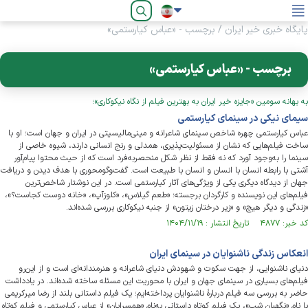
فارسی
پایگاه خبری خیر ایران
/
برچسب - «عباس کیارستمی»
برچسب - «عباس کیارستمی»
به بهانه سومین «جایزه خیر ایران به بهترین فیلم از نگاه نیکوکاری»؛
سیمای نیکی در سینمای کیارستمی
عباس کیارستمی چهره شاخص سینمای شاعرانه و مینی‌مالیسیتی در ایران و جهان است؛ او با
ساخت فیلم‌هایی که نشان از مسئولیت‌پذیری، همدلی و رنج انسانی دارند، شیوه خاصی از
سینما را به‌وجود آورد که نه فقط از نظر شکل منحصربه‌فرد است که از حیث محتوا پیام‌آور
آشتی با رابطه انسان با انسان و انسان با طبیعت است. گفت‌وگومحوری با هدف دیدن و دریافت
جهان از دیدگاه دیگری یکی از ویژگی‌های آثار کیارستمی است. در این نوشتار شاخص‌ترین
فیلم‌های این نویسنده و کارگردان برجسته؛ «طعم گیلاس»، «کلوزآپ»، «خانه دوست کجاست؟»،
«زندگی و دیگر هیچ» و «زیر درختان زیتون» از جنبه نیکوکاری بررسی شده‌اند.
کد خبر: ۴۸۷۷ تاریخ انتشار : ۱۴۰۴/۱۱/۱۹
انعکاس زندگی ناشنوایان در سینمای ایران
دنیای ناشنوایی، از جهت سکوت و شهودش دنیای شاعرانه و هنرمندانه‌ای است و از این‌رو
فیلم‌های بسیاری در سینمای جهان و ایران با محوریت این مسئله ساخته شده‌اند. در یادداشت
حاضر به بررسی سه فیلم دربارۀ ناشنوایان پرداخته‌ایم؛ یک فیلم داستانی بلند از رضا میرکریمی
با نام «نگهبان شب»، یک فیلم کوتاه داستانی به‌نام «همسرایان» از عباس کیارستمی و فیلم کوتاه